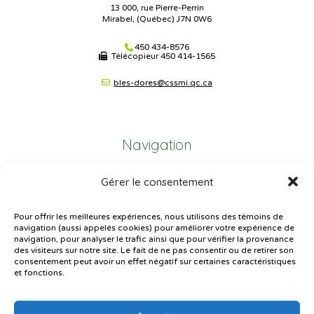
13 000, rue Pierre-Perrin
Mirabel, (Québec) J7N 0W6
450 434-8576
Télécopieur
450 414-1565
bles-dores@cssmi.qc.ca
Navigation
Gérer le consentement
Plan du site
Portail Parents
Pour offrir les meilleures expériences, nous utilisons des témoins de
navigation (aussi appelés cookies) pour améliorer votre expérience de
Plainte – service à l’élève
navigation, pour analyser le trafic ainsi que pour vérifier la provenance
des visiteurs sur notre site. Le fait de ne pas consentir ou de retirer son
Politique de confidentialité
consentement peut avoir un effet négatif sur certaines caractéristiques
et fonctions.