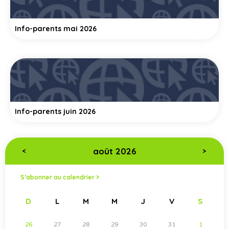
Info-parents mai 2026
Info-parents juin 2026
août 2026
<
>
S’abonner au calendrier >
D
L
M
M
J
V
S
26
27
28
29
30
31
1