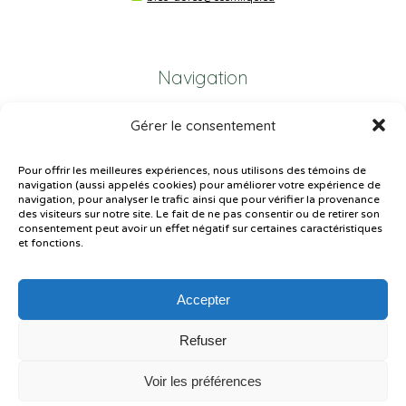
Navigation
Gérer le consentement
Plan du site
Portail Parents
Pour offrir les meilleures expériences, nous utilisons des témoins de
navigation (aussi appelés cookies) pour améliorer votre expérience de
Plainte – service à l’élève
navigation, pour analyser le trafic ainsi que pour vérifier la provenance
des visiteurs sur notre site. Le fait de ne pas consentir ou de retirer son
Politique de confidentialité
consentement peut avoir un effet négatif sur certaines caractéristiques
et fonctions.
Accepter
Refuser
© Gouvernement du Québec, 2026
Voir les préférences
Le CSSMI autorise certaines intelligences artificielles contrôlées et
sécurisées. Par conséquent, des outils d’intelligence artificielle autorisés