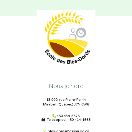
Nous joindre
13 000, rue Pierre-Perrin
Mirabel, (Québec) J7N 0W6
450 434-8576
Télécopieur
450 414-1565
bles-dores@cssmi.qc.ca