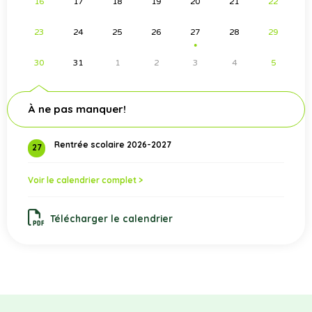
16
17
18
19
20
21
22
23
24
25
26
27
28
29
●
30
31
1
2
3
4
5
À ne pas manquer!
Rentrée scolaire 2026-2027
27
Voir le calendrier complet >
Télécharger le calendrier