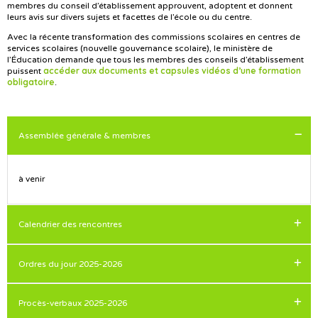
membres du conseil d’établissement approuvent, adoptent et donnent
leurs avis sur divers sujets et facettes de l’école ou du centre.
Avec la récente transformation des commissions scolaires en centres de
services scolaires (nouvelle gouvernance scolaire), le ministère de
l’Éducation demande que tous les membres des conseils d’établissement
accéder aux documents et capsules vidéos d’une formation
puissent
obligatoire
.
Assemblée générale & membres
à venir
Calendrier des rencontres
Ordres du jour 2025-2026
Calendrier des séances 2025-2026
Procès-verbaux 2025-2026
Ordre du jour du 29 septembre 2025