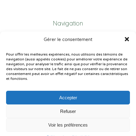
Navigation
Gérer le consentement
Plan du site
Portail Parents
Pour offrir les meilleures expériences, nous utilisons des témoins de
navigation (aussi appelés cookies) pour améliorer votre expérience de
Plainte – service à l’élève
navigation, pour analyser le trafic ainsi que pour vérifier la provenance
des visiteurs sur notre site. Le fait de ne pas consentir ou de retirer son
Politique de confidentialité
consentement peut avoir un effet négatif sur certaines caractéristiques
et fonctions.
Accepter
Refuser
© Gouvernement du Québec, 2026
Voir les préférences
Le CSSMI autorise certaines intelligences artificielles contrôlées et
sécurisées. Par conséquent, des outils d’intelligence artificielle autorisés
pourraient avoir été utilisés pour soutenir la rédaction de ce contenu.