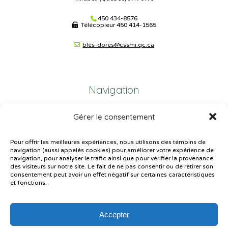
450 434-8576
Télécopieur
450 414-1565
bles-dores@cssmi.qc.ca
Navigation
Gérer le consentement
Plan du site
Portail Parents
Pour offrir les meilleures expériences, nous utilisons des témoins de
navigation (aussi appelés cookies) pour améliorer votre expérience de
Plainte – service à l’élève
navigation, pour analyser le trafic ainsi que pour vérifier la provenance
des visiteurs sur notre site. Le fait de ne pas consentir ou de retirer son
Politique de confidentialité
consentement peut avoir un effet négatif sur certaines caractéristiques
et fonctions.
Accepter