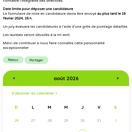
connaître l’intégralité des directives.
Date limite pour déposer une candidature
Le formulaire de mise en candidature devra être envoyé
au plus tard le 16
février 2024, 16 h.
Un jury évaluera les candidatures à l’aide d’une grille de pointage détaillée.
Les lauréats seront dévoilés à la mi-avril.
Merci de contribuer à nous faire connaître cette personnalité
exceptionnelle!
Retour
Partager
août 2026
<
>
S’abonner au calendrier >
D
L
M
M
J
V
S
26
27
28
29
30
31
1