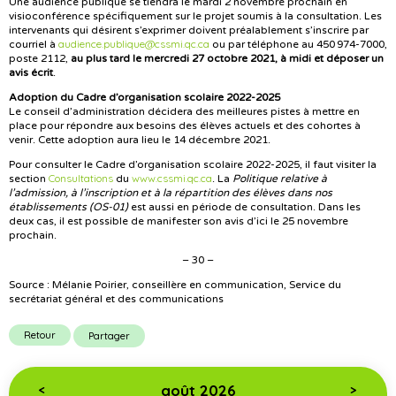
Une audience publique se tiendra le mardi 2 novembre prochain en
visioconférence spécifiquement sur le projet
soumis à la consultation. Les
intervenants qui désirent s’exprimer doivent préalablement s’inscrire par
audience.publique@cssmi.qc.ca
courriel à
ou par téléphone au 450 974-7000,
poste 2112,
au plus tard le mercredi 27 octobre 2021, à midi et déposer un
avis écrit
.
Adoption du Cadre d’organisation scolaire 2022-2025
Le conseil d’administration décidera des meilleures pistes à mettre en
place pour répondre aux besoins des élèves actuels et des cohortes à
venir. Cette adoption aura lieu le 14 décembre 2021.
Pour consulter le Cadre d’organisation scolaire 2022-2025, il faut visiter la
Consultations
www.cssmi.qc.ca
section
du
. La
Politique relative à
l’admission, à l’inscription et à la répartition des élèves dans nos
établissements (OS-01)
est aussi en période de consultation. Dans les
deux cas, il est possible de manifester son avis d’ici le 25 novembre
prochain.
– 30 –
Source : Mélanie Poirier, conseillère en communication, Service du
secrétariat général et des communications
Retour
Partager
août 2026
<
>