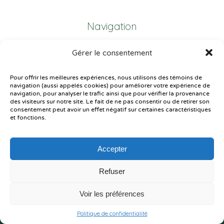
Navigation
Gérer le consentement
Plan du site
Portail Parents
Pour offrir les meilleures expériences, nous utilisons des témoins de
navigation (aussi appelés cookies) pour améliorer votre expérience de
Plainte – service à l’élève
navigation, pour analyser le trafic ainsi que pour vérifier la provenance
des visiteurs sur notre site. Le fait de ne pas consentir ou de retirer son
Politique de confidentialité
consentement peut avoir un effet négatif sur certaines caractéristiques
et fonctions.
Accepter
Refuser
© Gouvernement du Québec, 2026
Voir les préférences
Le CSSMI autorise certaines intelligences artificielles contrôlées et
sécurisées. Par conséquent, des outils d’intelligence artificielle autorisés
pourraient avoir été utilisés pour soutenir la rédaction de ce contenu.
Politique de confidentialité