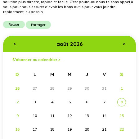
solution plus directe, rapide et facile. C’est pourquoi nous faisons appel à
vous pour nous assurer d’avoir les bons outils pour vous joindre
rapidement, au besoin.
Retour
Partager
août 2026
<
>
S’abonner au calendrier >
D
L
M
M
J
V
S
26
27
28
29
30
31
1
2
3
4
5
6
7
8
9
10
11
12
13
14
15
16
17
18
19
20
21
22