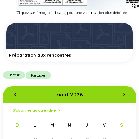
*Cliquez sur l’image ci-dessus, pour une visualisation plus détaillée.
Préparation aux rencontres
Retour
Partager
août 2026
<
>
S’abonner au calendrier >
D
L
M
M
J
V
S