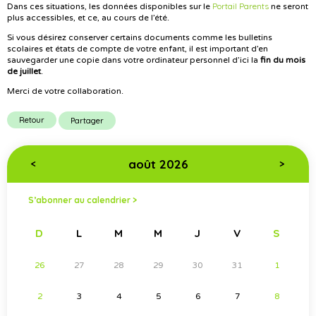
Portail Parents
Dans ces situations, les données disponibles sur le
ne seront
plus accessibles, et ce, au cours de l’été.
Si vous désirez conserver certains documents comme les bulletins
scolaires et états de compte de votre enfant, il est important d’en
sauvegarder une copie dans votre ordinateur personnel d’ici la
fin du mois
de juillet
.
Merci de votre collaboration.
Retour
Partager
août 2026
<
>
S’abonner au calendrier >
D
L
M
M
J
V
S
26
27
28
29
30
31
1
2
3
4
5
6
7
8